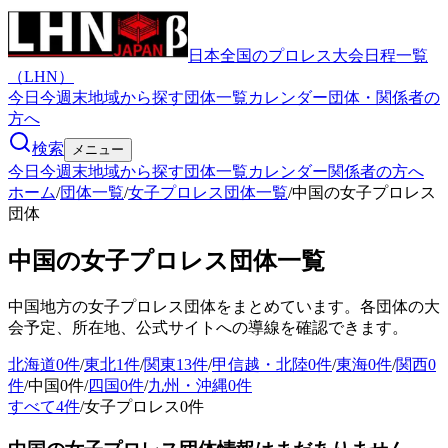
日本全国のプロレス大会日程一覧
（LHN）
今日
今週末
地域から探す
団体一覧
カレンダー
団体・関係者の
方へ
検索
メニュー
今日
今週末
地域から探す
団体一覧
カレンダー
関係者の方へ
ホーム
/
団体一覧
/
女子プロレス団体一覧
/
中国の女子プロレス
団体
中国
の女子プロレス団体一覧
中国
地方の女子プロレス団体をまとめています。各団体の大
会予定、所在地、公式サイトへの導線を確認できます。
北海道
0
件
/
東北
1
件
/
関東
13
件
/
甲信越・北陸
0
件
/
東海
0
件
/
関西
0
件
/
中国
0
件
/
四国
0
件
/
九州・沖縄
0
件
すべて
4
件
/
女子プロレス
0
件