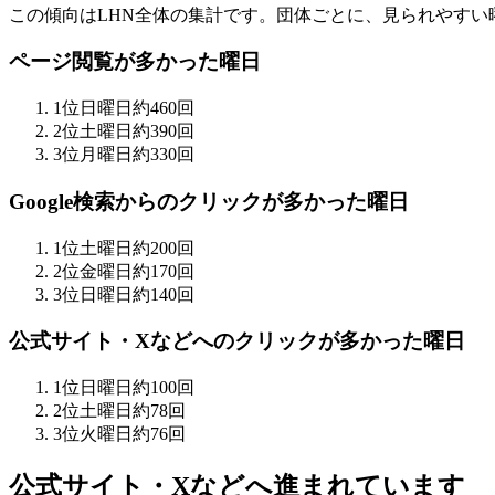
この傾向はLHN全体の集計です。団体ごとに、見られやすい
ページ閲覧が多かった曜日
1
位
日
曜日
約460回
2
位
土
曜日
約390回
3
位
月
曜日
約330回
Google検索からのクリックが多かった曜日
1
位
土
曜日
約200回
2
位
金
曜日
約170回
3
位
日
曜日
約140回
公式サイト・Xなどへのクリックが多かった曜日
1
位
日
曜日
約100回
2
位
土
曜日
約78回
3
位
火
曜日
約76回
公式サイト・Xなどへ進まれています