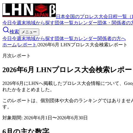
日本全国のプロレス大会日程一覧（
今日
今週末
地域から探す
団体一覧
カレンダー
団体・関係者の
検索
メニュー
今日
今週末
地域から探す
団体一覧
カレンダー
関係者の方へ
ホーム
/
レポート
/
2026年6月 LHNプロレス大会検索レポート
月次レポート
2026年6月 LHNプロレス大会検索レポ
2026年6月にLHNへ掲載したプロレス大会情報について、
れたかをまとめました。
このレポートは、個別団体や大会のランキングではありませ
す。
対象期間: 2026年6月1日〜2026年6月30日
6月の主な数字