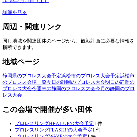
2026年2月21日（土）
–
詳細を見る
周辺・関連リンク
同じ地域や関連団体のページから、観戦計画に必要な情報を
横断できます。
地域ページ
静岡県のプロレス大会予定
浜松市のプロレス大会予定
浜松市
のプロレス会場一覧
今日の静岡のプロレス大会
明日の静岡の
プロレス大会
今週末の静岡のプロレス大会
今月の静岡のプロ
レス大会
この会場で開催が多い団体
プロレスリングHEAT-UP
の大会予定
1
件
プロレスリングFLASH!!
の大会予定
1
件
プロレスリングWAVE
の大会予定
1
件