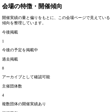
会場の特徴・開催傾向
開催実績の量と偏りをもとに、この会場ページで見えている
傾向を整理しています。
今後掲載
1
今後の予定を掲載中
過去掲載
8
アーカイブとして確認可能
主催団体数
4
複数団体の開催実績あり