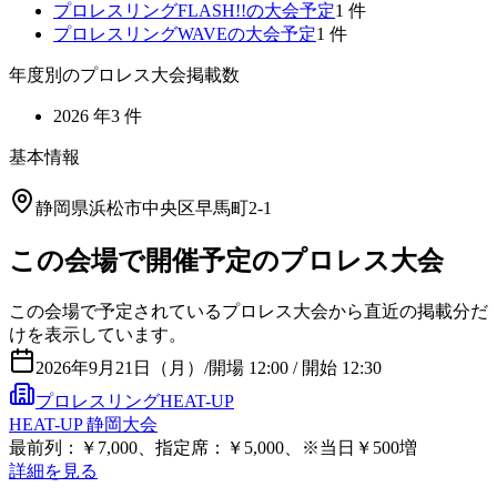
プロレスリングFLASH!!
の大会予定
1
件
プロレスリングWAVE
の大会予定
1
件
年度別のプロレス大会掲載数
2026
年
3
件
基本情報
静岡県浜松市中央区早馬町2-1
この会場で開催予定のプロレス大会
この会場で予定されているプロレス大会から直近の掲載分だ
けを表示しています。
2026年9月21日（月）
/
開場 12:00 / 開始 12:30
プロレスリングHEAT-UP
HEAT-UP 静岡大会
最前列：￥7,000、指定席：￥5,000、※当日￥500増
詳細を見る