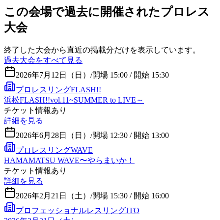
この会場で過去に開催されたプロレス
大会
終了した大会から直近の掲載分だけを表示しています。
過去大会をすべて見る
2026年7月12日（日）
/
開場 15:00 / 開始 15:30
プロレスリングFLASH!!
浜松FLASH!!vol.11~SUMMER to LIVE～
チケット情報あり
詳細を見る
2026年6月28日（日）
/
開場 12:30 / 開始 13:00
プロレスリングWAVE
HAMAMATSU WAVE〜やらまいか！
チケット情報あり
詳細を見る
2026年2月21日（土）
/
開場 15:30 / 開始 16:00
プロフェッショナルレスリングJTO