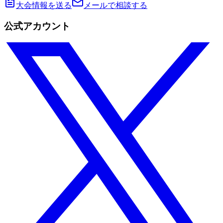
大会情報を送る
メールで相談する
公式アカウント