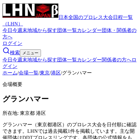
日本全国のプロレス大会日程一覧
（LHN）
今日
今週末
地域から探す
団体一覧
カレンダー
団体・関係者の
方へ
ログイン
検索
メニュー
今日
今週末
地域から探す
団体一覧
カレンダー
関係者の方へ
ロ
グイン
ホーム
/
会場一覧
/
東京
/
港区
/
グランハマー
会場概要
グランハマー
所在地:
東京都 港区
グランハマー（東京都港区）のプロレス大会を日付順に確認
できます。LHNでは過去掲載1件を掲載しています。主な開
催団体はDDTプロレスリングです。各団体の公式情報をも