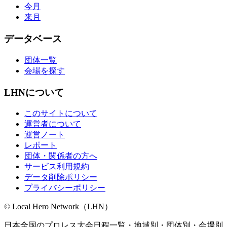
今月
来月
データベース
団体一覧
会場を探す
LHNについて
このサイトについて
運営者について
運営ノート
レポート
団体・関係者の方へ
サービス利用規約
データ削除ポリシー
プライバシーポリシー
© Local Hero Network（LHN）
日本全国のプロレス大会日程一覧・地域別・団体別・会場別