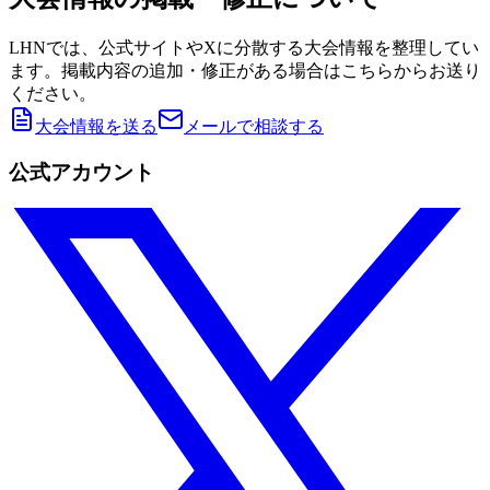
LHNでは、公式サイトやXに分散する大会情報を整理してい
ます。掲載内容の追加・修正がある場合はこちらからお送り
ください。
大会情報を送る
メールで相談する
公式アカウント