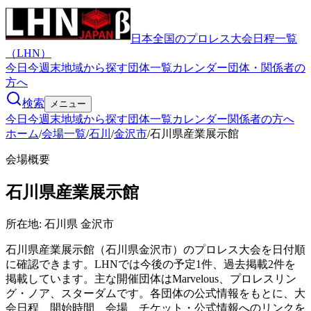
日本全国のプロレス大会日程一覧
（LHN）
今日
今週末
地域から探す
団体一覧
カレンダー
団体・関係者の
方へ
検索
メニュー
今日
今週末
地域から探す
団体一覧
カレンダー
関係者の方へ
ホーム
/
会場一覧
/
石川
/
金沢市
/
石川県産業展示館
会場概要
石川県産業展示館
所在地:
石川県 金沢市
石川県産業展示館（石川県金沢市）のプロレス大会を日付順
に確認できます。LHNでは今後の予定1件、過去掲載2件を
掲載しています。主な開催団体はMarvelous、プロレスリン
グ・ノア、スターダムです。各団体の公式情報をもとに、大
会日程、開始時間、会場、チケット・公式情報へのリンクを