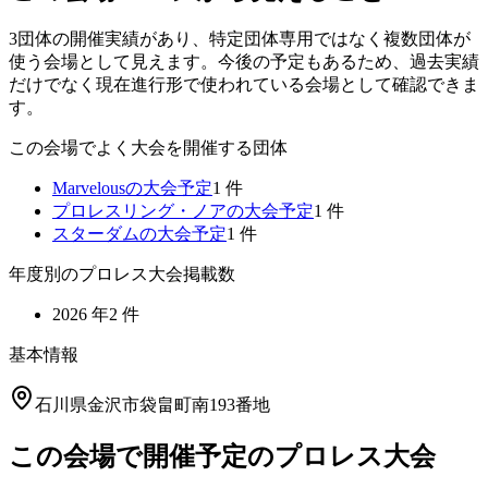
3団体の開催実績があり、特定団体専用ではなく複数団体が
使う会場として見えます。今後の予定もあるため、過去実績
だけでなく現在進行形で使われている会場として確認できま
す。
この会場でよく大会を開催する団体
Marvelous
の大会予定
1
件
プロレスリング・ノア
の大会予定
1
件
スターダム
の大会予定
1
件
年度別のプロレス大会掲載数
2026
年
2
件
基本情報
石川県金沢市袋畠町南193番地
この会場で開催予定のプロレス大会