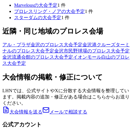
Marvelous
の大会予定
1
件
プロレスリング・ノア
の大会予定
1
件
スターダム
の大会予定
1
件
近隣・同じ地域のプロレス会場
アル・プラザ金沢
のプロレス大会予定
金沢港クルーズターミ
ナル
のプロレス大会予定
金沢市民野球場
のプロレス大会予定
金沢流通会館
のプロレス大会予定
イオンモール白山
のプロレ
ス大会予定
大会情報の掲載・修正について
LHNでは、公式サイトやXに分散する大会情報を整理してい
ます。掲載内容の追加・修正がある場合はこちらからお送り
ください。
大会情報を送る
メールで相談する
公式アカウント