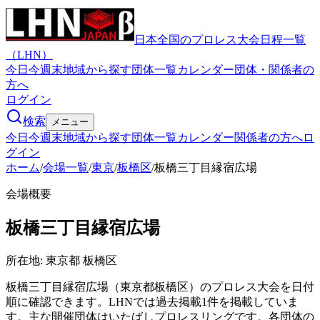
日本全国のプロレス大会日程一覧
（LHN）
今日
今週末
地域から探す
団体一覧
カレンダー
団体・関係者の
方へ
ログイン
検索
メニュー
今日
今週末
地域から探す
団体一覧
カレンダー
関係者の方へ
ロ
グイン
ホーム
/
会場一覧
/
東京
/
板橋区
/
板橋三丁目縁宿広場
会場概要
板橋三丁目縁宿広場
所在地:
東京都 板橋区
板橋三丁目縁宿広場（東京都板橋区）のプロレス大会を日付
順に確認できます。LHNでは過去掲載1件を掲載していま
す。主な開催団体はいたばしプロレスリングです。各団体の