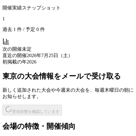
開催実績スナップショット
1
過去
1
件 / 予定
0
件
次の開催
未定
直近の開催
2026年7月25日（土）
初掲載の年
2026
東京
の大会情報をメールで受け取る
新しく追加された大会や今週末の大会を、
毎週木曜日の朝
に
お知らせします。
受信状態を確認しています
会場の特徴・開催傾向