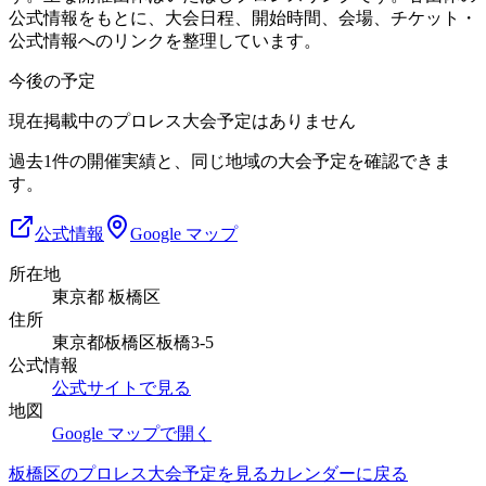
公式情報をもとに、大会日程、開始時間、会場、チケット・
公式情報へのリンクを整理しています。
今後の予定
現在掲載中のプロレス大会予定はありません
過去1件の開催実績と、同じ地域の大会予定を確認できま
す。
公式情報
Google マップ
所在地
東京都 板橋区
住所
東京都板橋区板橋3-5
公式情報
公式サイトで見る
地図
Google マップで開く
板橋区
のプロレス大会予定を見る
カレンダーに戻る