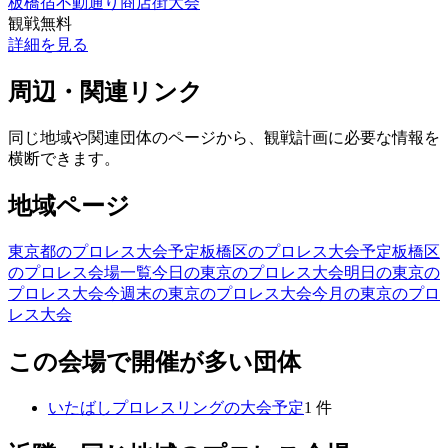
板橋宿不動通り商店街大会
観戦無料
詳細を見る
周辺・関連リンク
同じ地域や関連団体のページから、観戦計画に必要な情報を
横断できます。
地域ページ
東京都のプロレス大会予定
板橋区のプロレス大会予定
板橋区
のプロレス会場一覧
今日の東京のプロレス大会
明日の東京の
プロレス大会
今週末の東京のプロレス大会
今月の東京のプロ
レス大会
この会場で開催が多い団体
いたばしプロレスリング
の大会予定
1
件