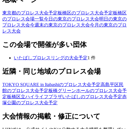
東京都のプロレス大会予定
板橋区のプロレス大会予定
板橋区
のプロレス会場一覧
今日の東京のプロレス大会
明日の東京の
プロレス大会
今週末の東京のプロレス大会
今月の東京のプロ
レス大会
この会場で開催が多い団体
いたばしプロレスリング
の大会予定
1
件
近隣・同じ地域のプロレス会場
TOKYO SQUARE in Itabashi
のプロレス大会予定
高島平区民
館
のプロレス大会予定
板橋グリーンホール
のプロレス大会予
定
板橋区立ハイライフプラザいたばし
のプロレス大会予定
赤
塚公園
のプロレス大会予定
大会情報の掲載・修正について