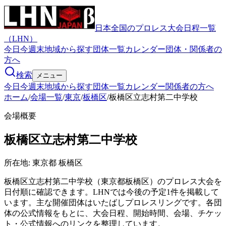
日本全国のプロレス大会日程一覧
（LHN）
今日
今週末
地域から探す
団体一覧
カレンダー
団体・関係者の
方へ
検索
メニュー
今日
今週末
地域から探す
団体一覧
カレンダー
関係者の方へ
ホーム
/
会場一覧
/
東京
/
板橋区
/
板橋区立志村第二中学校
会場概要
板橋区立志村第二中学校
所在地:
東京都 板橋区
板橋区立志村第二中学校（東京都板橋区）のプロレス大会を
日付順に確認できます。LHNでは今後の予定1件を掲載して
います。主な開催団体はいたばしプロレスリングです。各団
体の公式情報をもとに、大会日程、開始時間、会場、チケッ
ト・公式情報へのリンクを整理しています。