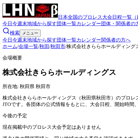
日本全国のプロレス大会日程一覧（
今日
今週末
地域から探す
団体一覧
カレンダー
団体・関係者の
検索
メニュー
今日
今週末
地域から探す
団体一覧
カレンダー
関係者の方へ
ホーム
/
会場一覧
/
秋田
/
秋田市
/
株式会社きららホールディング
会場概要
株式会社きららホールディングス
所在地:
秋田県 秋田市
株式会社きららホールディングス（秋田県秋田市）のプロレ
JTOです。各団体の公式情報をもとに、大会日程、開始時間
今後の予定
現在掲載中のプロレス大会予定はありません