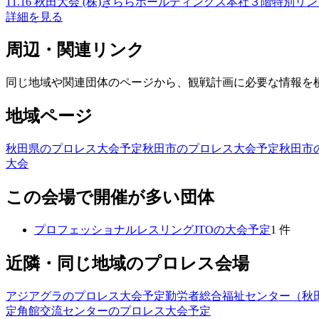
11.16 秋田大会 (株)きららホールディングス本社３階特別リ
詳細を見る
周辺・関連リンク
同じ地域や関連団体のページから、観戦計画に必要な情報を
地域ページ
秋田県のプロレス大会予定
秋田市のプロレス大会予定
秋田市
大会
この会場で開催が多い団体
プロフェッショナルレスリングJTO
の大会予定
1
件
近隣・同じ地域のプロレス会場
アジアグラ
のプロレス大会予定
勤労者総合福祉センター（秋
定
角館交流センター
のプロレス大会予定