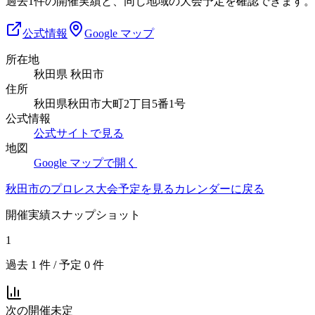
過去1件の開催実績と、同じ地域の大会予定を確認できます。
公式情報
Google マップ
所在地
秋田県 秋田市
住所
秋田県秋田市大町2丁目5番1号
公式情報
公式サイトで見る
地図
Google マップで開く
秋田市
のプロレス大会予定を見る
カレンダーに戻る
開催実績スナップショット
1
過去
1
件 / 予定
0
件
次の開催
未定