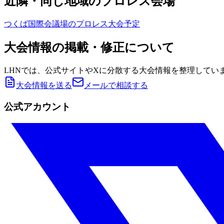
近隣・同じ地域のプロレス会場
つくば国際会議場
のプロレス大会予定
大会情報の掲載・修正について
LHNでは、公式サイトやXに分散する大会情報を整理してい
大会情報を送る
メールで相談する
公式アカウント