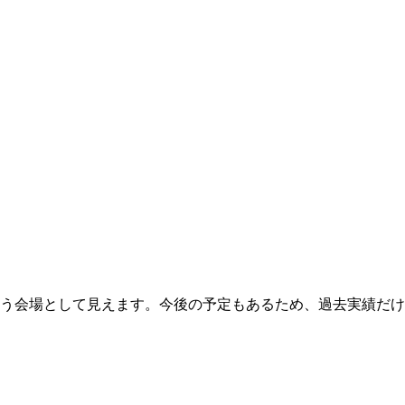
使う会場として見えます。今後の予定もあるため、過去実績だ