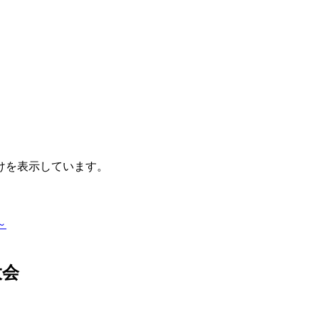
けを表示しています。
E～
大会