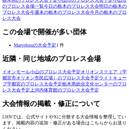
栃木県のプロレス大会予定
小山市のプロレス大会予定
小山市
のプロレス会場一覧
今日の栃木のプロレス大会
明日の栃木の
プロレス大会
今週末の栃木のプロレス大会
今月の栃木のプロ
レス大会
この会場で開催が多い団体
Marvelous
の大会予定
1
件
近隣・同じ地域のプロレス会場
イオンモール小山
のプロレス大会予定
オリオンスクエア（宇
都宮市オリオン市民広場）
のプロレス大会予定
ライトキュー
ブ宇都宮
のプロレス大会予定
栃木県総合文化センター
のプロ
レス大会予定
上河内体育館
のプロレス大会予定
大会情報の掲載・修正について
LHNでは、公式サイトやXに分散する大会情報を整理してい
ます。掲載内容の追加・修正がある場合はこちらからお送り
ください。