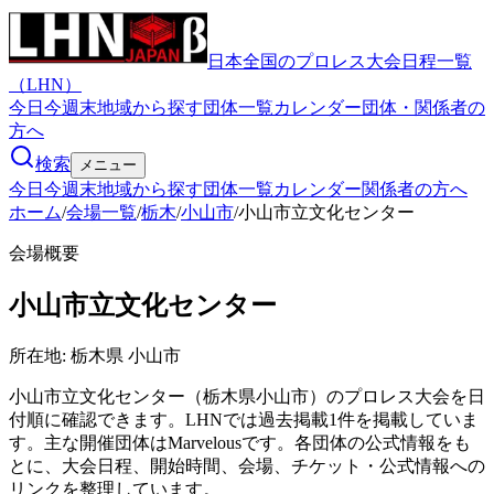
日本全国のプロレス大会日程一覧
（LHN）
今日
今週末
地域から探す
団体一覧
カレンダー
団体・関係者の
方へ
検索
メニュー
今日
今週末
地域から探す
団体一覧
カレンダー
関係者の方へ
ホーム
/
会場一覧
/
栃木
/
小山市
/
小山市立文化センター
会場概要
小山市立文化センター
所在地:
栃木県 小山市
小山市立文化センター（栃木県小山市）のプロレス大会を日
付順に確認できます。LHNでは過去掲載1件を掲載していま
す。主な開催団体はMarvelousです。各団体の公式情報をも
とに、大会日程、開始時間、会場、チケット・公式情報への
リンクを整理しています。