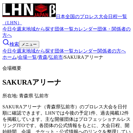
日本全国のプロレス大会日程一覧
（LHN）
今日
今週末
地域から探す
団体一覧
カレンダー
団体・関係者の
方へ
検索
メニュー
今日
今週末
地域から探す
団体一覧
カレンダー
関係者の方へ
ホーム
/
会場一覧
/
青森
/
弘前市
/
SAKURAアリーナ
会場概要
SAKURAアリーナ
所在地:
青森県 弘前市
SAKURAアリーナ（青森県弘前市）のプロレス大会を日付
順に確認できます。LHNでは今後の予定1件、過去掲載12件
を掲載しています。主な開催団体はプロフェッショナルレス
リングJTOです。各団体の公式情報をもとに、大会日程、開
始時間、会場、チケット・公式情報へのリンクを整理してい