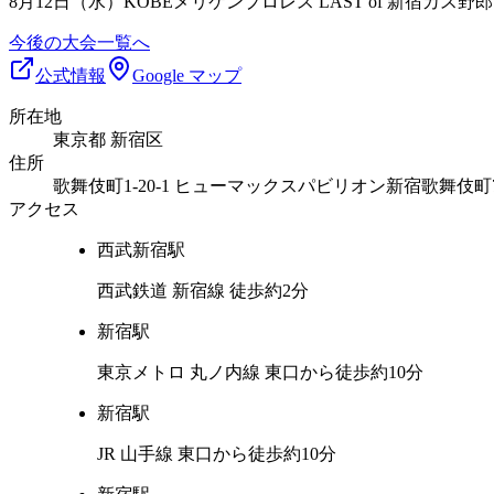
8月12日（水）KOBEメリケンプロレス LAST of 新宿カス野郎
今後の大会一覧へ
公式情報
Google マップ
所在地
東京都 新宿区
住所
歌舞伎町1-20-1 ヒューマックスパビリオン新宿歌舞伎町
アクセス
西武新宿
駅
西武鉄道 新宿線 徒歩約2分
新宿
駅
東京メトロ 丸ノ内線 東口から徒歩約10分
新宿
駅
JR 山手線 東口から徒歩約10分