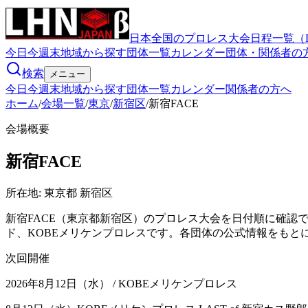
日本全国のプロレス大会日程一覧（
今日
今週末
地域から探す
団体一覧
カレンダー
団体・関係者の
検索
メニュー
今日
今週末
地域から探す
団体一覧
カレンダー
関係者の方へ
ホーム
/
会場一覧
/
東京
/
新宿区
/
新宿FACE
会場概要
新宿FACE
所在地:
東京都 新宿区
新宿FACE（東京都新宿区）のプロレス大会を日付順に確認で
ド、KOBEメリケンプロレスです。各団体の公式情報をもと
次回開催
2026年8月12日（水）
/ KOBEメリケンプロレス