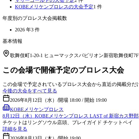
マリーゴールド
の大会予定
2
件
KOBEメリケンプロレス
の大会予定
1
件
年度別のプロレス大会掲載数
2026
年
3
件
基本情報
歌舞伎町1-20-1 ヒューマックスパビリオン新宿歌舞伎町7F
この会場で開催予定のプロレス大会
この会場で予定されているプロレス大会から直近の掲載分だ
今後の大会をすべて見る
2026年8月12日（水）
/
開場 18:00 / 開始 19:00
KOBEメリケンプロレス
8月12日（水）KOBEメリケンプロレス LAST of 新宿カス野郎
チケットはリングソウル店頭、プレイガイド チケットペイ
詳細を見る
2026年8月13日（木）
/
開始 19:00