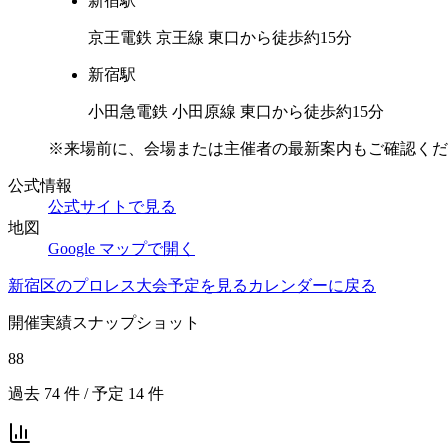
新宿
駅
京王電鉄 京王線 東口から徒歩約15分
新宿
駅
小田急電鉄 小田原線 東口から徒歩約15分
※来場前に、会場または主催者の最新案内もご確認くだ
公式情報
公式サイトで見る
地図
Google マップで開く
新宿区
のプロレス大会予定を見る
カレンダーに戻る
開催実績スナップショット
88
過去
74
件 / 予定
14
件