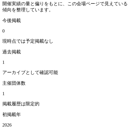
開催実績の量と偏りをもとに、この会場ページで見えている
傾向を整理しています。
今後掲載
0
現時点では予定掲載なし
過去掲載
1
アーカイブとして確認可能
主催団体数
1
掲載履歴は限定的
初掲載年
2026