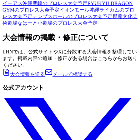
イーアス沖縄豊崎
のプロレス大会予定
RYUKYU DRAGON
GYM
のプロレス大会予定
イオンモール沖縄ライカム
のプロ
レス大会予定
テンブスホール
のプロレス大会予定
那覇文化芸
術劇場なはーと小劇場
のプロレス大会予定
大会情報の掲載・修正について
LHNでは、公式サイトやXに分散する大会情報を整理してい
ます。掲載内容の追加・修正がある場合はこちらからお送り
ください。
大会情報を送る
メールで相談する
公式アカウント