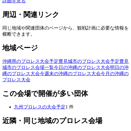
詳細を見る
周辺・関連リンク
同じ地域や関連団体のページから、観戦計画に必要な情報を
横断できます。
地域ページ
沖縄県のプロレス大会予定
豊見城市のプロレス大会予定
豊見
城市のプロレス会場一覧
今日の沖縄のプロレス大会
明日の沖
縄のプロレス大会
今週末の沖縄のプロレス大会
今月の沖縄の
プロレス大会
この会場で開催が多い団体
九州プロレス
の大会予定
1
件
近隣・同じ地域のプロレス会場