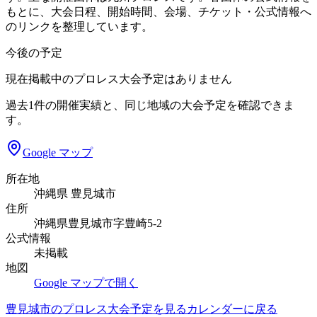
もとに、大会日程、開始時間、会場、チケット・公式情報へ
のリンクを整理しています。
今後の予定
現在掲載中のプロレス大会予定はありません
過去1件の開催実績と、同じ地域の大会予定を確認できま
す。
Google マップ
所在地
沖縄県 豊見城市
住所
沖縄県豊見城市字豊崎5-2
公式情報
未掲載
地図
Google マップで開く
豊見城市
のプロレス大会予定を見る
カレンダーに戻る