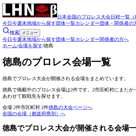
日本全国のプロレス大会日程一覧（
今日
今週末
地域から探す
団体一覧
カレンダー
団体・関係者の
検索
メニュー
今日
今週末
地域から探す
団体一覧
カレンダー
関係者の方へ
ホーム
/
会場を探す
/
徳島
徳島のプロレス会場一覧
徳島
でプロレス大会が開催される会場をまとめています。
徳島で掲載中のプロレス会場は2件です。2市区町村にまた
あわせて観戦先を探せます。
会場
2
件
市区町村
2
件
徳島の大会ページへ
全国の会場（都道府県別）へ
徳島でプロレス大会が開催される会場