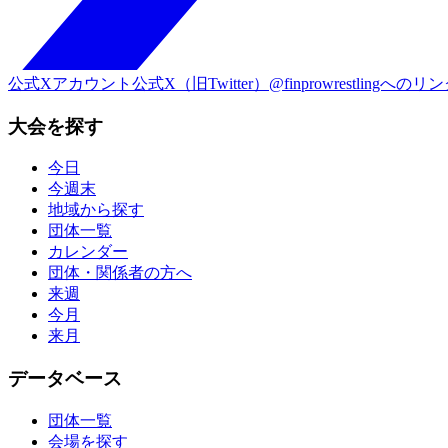
公式Xアカウント
公式X（旧Twitter）@finprowrestlingへのリ
大会を探す
今日
今週末
地域から探す
団体一覧
カレンダー
団体・関係者の方へ
来週
今月
来月
データベース
団体一覧
会場を探す