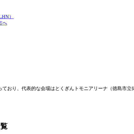
LHN）
方へ
がっており、代表的な会場はとくぎんトモニアリーナ（徳島市立
一覧