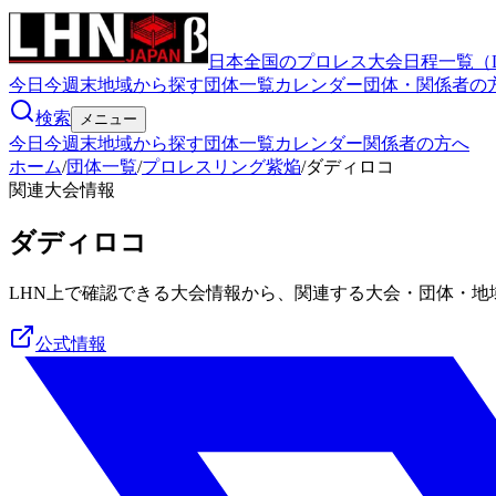
日本全国のプロレス大会日程一覧（
今日
今週末
地域から探す
団体一覧
カレンダー
団体・関係者の
検索
メニュー
今日
今週末
地域から探す
団体一覧
カレンダー
関係者の方へ
ホーム
/
団体一覧
/
プロレスリング紫焔
/
ダディロコ
関連大会情報
ダディロコ
LHN上で確認できる大会情報から、関連する大会・団体・地
公式情報