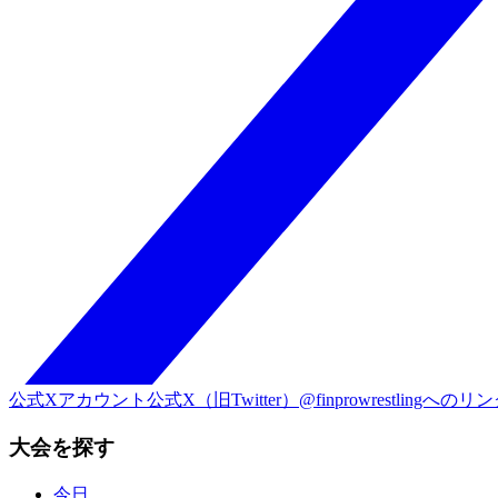
公式Xアカウント
公式X（旧Twitter）@finprowrestlingへのリ
大会を探す
今日