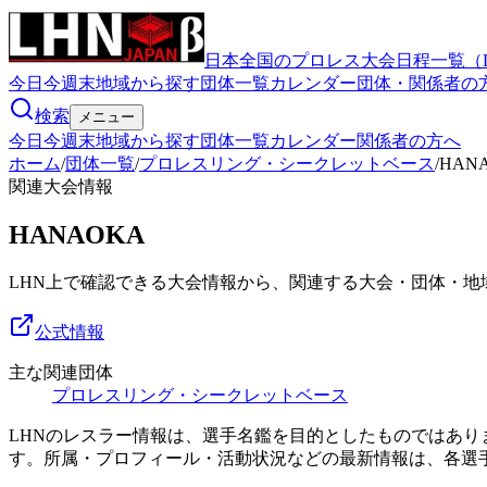
日本全国のプロレス大会日程一覧（
今日
今週末
地域から探す
団体一覧
カレンダー
団体・関係者の
検索
メニュー
今日
今週末
地域から探す
団体一覧
カレンダー
関係者の方へ
ホーム
/
団体一覧
/
プロレスリング・シークレットベース
/
HAN
関連大会情報
HANAOKA
LHN上で確認できる大会情報から、関連する大会・団体・地
公式情報
主な関連団体
プロレスリング・シークレットベース
LHNのレスラー情報は、選手名鑑を目的としたものではあ
す。所属・プロフィール・活動状況などの最新情報は、各選