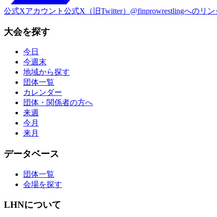
公式Xアカウント
公式X（旧Twitter）@finprowrestlingへのリ
大会を探す
今日
今週末
地域から探す
団体一覧
カレンダー
団体・関係者の方へ
来週
今月
来月
データベース
団体一覧
会場を探す
LHNについて