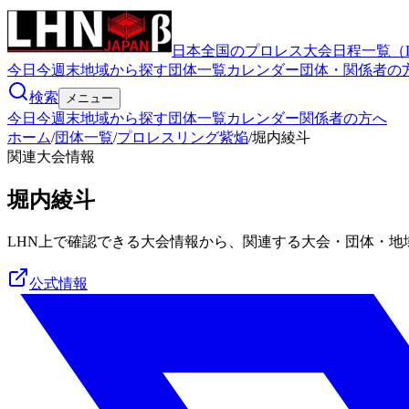
日本全国のプロレス大会日程一覧（
今日
今週末
地域から探す
団体一覧
カレンダー
団体・関係者の
検索
メニュー
今日
今週末
地域から探す
団体一覧
カレンダー
関係者の方へ
ホーム
/
団体一覧
/
プロレスリング紫焔
/
堀内綾斗
関連大会情報
堀内綾斗
LHN上で確認できる大会情報から、関連する大会・団体・地
公式情報