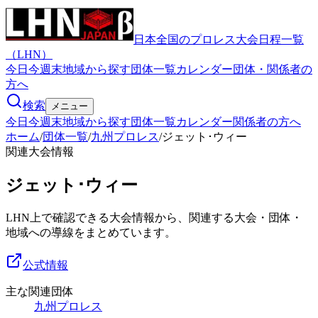
日本全国のプロレス大会日程一覧
（LHN）
今日
今週末
地域から探す
団体一覧
カレンダー
団体・関係者の
方へ
検索
メニュー
今日
今週末
地域から探す
団体一覧
カレンダー
関係者の方へ
ホーム
/
団体一覧
/
九州プロレス
/
ジェット･ウィー
関連大会情報
ジェット･ウィー
LHN上で確認できる大会情報から、関連する大会・団体・
地域への導線をまとめています。
公式情報
主な関連団体
九州プロレス