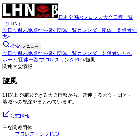
日本全国のプロレス大会日程一覧
（LHN）
今日
今週末
地域から探す
団体一覧
カレンダー
団体・関係者の
方へ
検索
メニュー
今日
今週末
地域から探す
団体一覧
カレンダー
関係者の方へ
ホーム
/
団体一覧
/
プロレスリングFTO
/
旋風
関連大会情報
旋風
LHN上で確認できる大会情報から、関連する大会・団体・
地域への導線をまとめています。
公式情報
主な関連団体
プロレスリングFTO