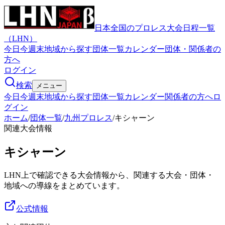
日本全国のプロレス大会日程一覧
（LHN）
今日
今週末
地域から探す
団体一覧
カレンダー
団体・関係者の
方へ
ログイン
検索
メニュー
今日
今週末
地域から探す
団体一覧
カレンダー
関係者の方へ
ロ
グイン
ホーム
/
団体一覧
/
九州プロレス
/
キシャーン
関連大会情報
キシャーン
LHN上で確認できる大会情報から、関連する大会・団体・
地域への導線をまとめています。
公式情報