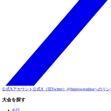
公式Xアカウント
公式X（旧Twitter）@finprowrestlingへのリ
大会を探す
今日