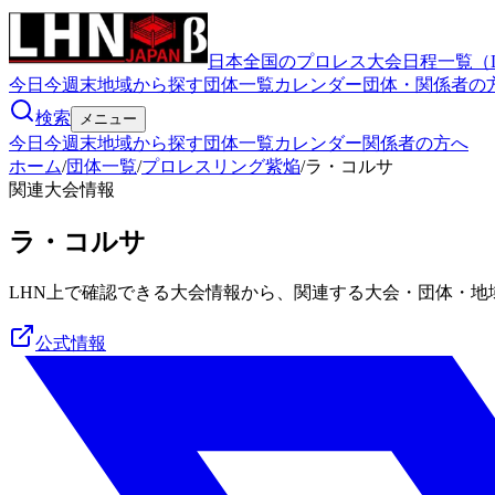
日本全国のプロレス大会日程一覧（
今日
今週末
地域から探す
団体一覧
カレンダー
団体・関係者の
検索
メニュー
今日
今週末
地域から探す
団体一覧
カレンダー
関係者の方へ
ホーム
/
団体一覧
/
プロレスリング紫焔
/
ラ・コルサ
関連大会情報
ラ・コルサ
LHN上で確認できる大会情報から、関連する大会・団体・地
公式情報