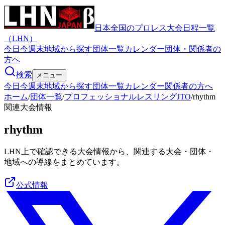
日本全国のプロレス大会日程一覧
（LHN）
今日
今週末
地域から探す
団体一覧
カレンダー
団体・関係者の
方へ
検索
メニュー
今日
今週末
地域から探す
団体一覧
カレンダー
関係者の方へ
ホーム
/
団体一覧
/
プロフェッショナルレスリングJTO
/
rhythm
関連大会情報
rhythm
LHN上で確認できる大会情報から、関連する大会・団体・
地域への導線をまとめています。
公式情報