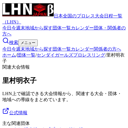
日本全国のプロレス大会日程一覧
（LHN）
今日
今週末
地域から探す
団体一覧
カレンダー
団体・関係者の
方へ
検索
メニュー
今日
今週末
地域から探す
団体一覧
カレンダー
関係者の方へ
ホーム
/
団体一覧
/
センダイガールズプロレスリング
/
里村明衣
子
関連大会情報
里村明衣子
LHN上で確認できる大会情報から、関連する大会・団体・
地域への導線をまとめています。
公式情報
主な関連団体