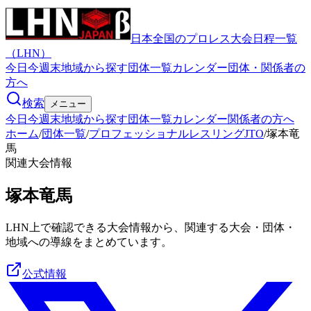
日本全国のプロレス大会日程一覧
（LHN）
今日
今週末
地域から探す
団体一覧
カレンダー
団体・関係者の
方へ
検索
メニュー
今日
今週末
地域から探す
団体一覧
カレンダー
関係者の方へ
ホーム
/
団体一覧
/
プロフェッショナルレスリングJTO
/
塚本竜
馬
関連大会情報
塚本竜馬
LHN上で確認できる大会情報から、関連する大会・団体・
地域への導線をまとめています。
公式情報