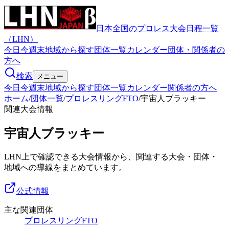
日本全国のプロレス大会日程一覧
（LHN）
今日
今週末
地域から探す
団体一覧
カレンダー
団体・関係者の
方へ
検索
メニュー
今日
今週末
地域から探す
団体一覧
カレンダー
関係者の方へ
ホーム
/
団体一覧
/
プロレスリングFTO
/
宇宙人ブラッキー
関連大会情報
宇宙人ブラッキー
LHN上で確認できる大会情報から、関連する大会・団体・
地域への導線をまとめています。
公式情報
主な関連団体
プロレスリングFTO