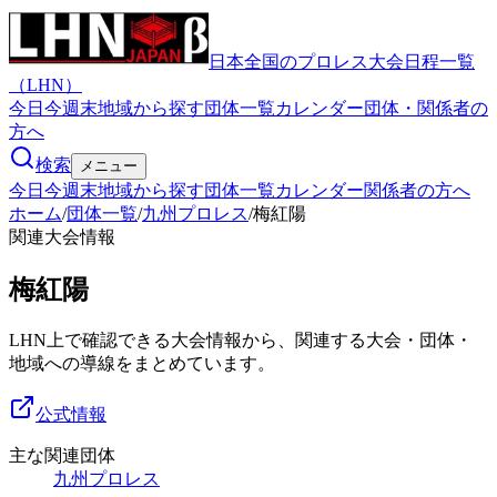
日本全国のプロレス大会日程一覧
（LHN）
今日
今週末
地域から探す
団体一覧
カレンダー
団体・関係者の
方へ
検索
メニュー
今日
今週末
地域から探す
団体一覧
カレンダー
関係者の方へ
ホーム
/
団体一覧
/
九州プロレス
/
梅紅陽
関連大会情報
梅紅陽
LHN上で確認できる大会情報から、関連する大会・団体・
地域への導線をまとめています。
公式情報
主な関連団体
九州プロレス