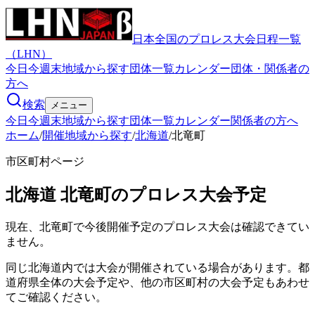
日本全国のプロレス大会日程一覧
（LHN）
今日
今週末
地域から探す
団体一覧
カレンダー
団体・関係者の
方へ
検索
メニュー
今日
今週末
地域から探す
団体一覧
カレンダー
関係者の方へ
ホーム
/
開催地域から探す
/
北海道
/
北竜町
市区町村ページ
北海道
北竜町
のプロレス大会予定
現在、北竜町で今後開催予定のプロレス大会は確認できてい
ません。
同じ北海道内では大会が開催されている場合があります。都
道府県全体の大会予定や、他の市区町村の大会予定もあわせ
てご確認ください。