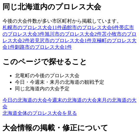
同じ北海道内のプロレス大会
今後の大会件数が多い市区町村から掲載しています。
札幌市のプロレス大会
11
件
函館市のプロレス大会
6
件
帯広市
のプロレス大会
3
件
旭川市のプロレス大会
2
件
苫小牧市のプロ
レス大会
2
件
岩見沢市のプロレス大会
1
件
京極町のプロレス大
会
1
件
釧路市のプロレス大会
1
件
このページで探せること
北竜町
の今後のプロレス大会
今日・今週末・来月の
北海道
の観戦予定
同じ
北海道
内の大会予定
今日の
北海道
の大会
今週末の
北海道
の大会
来月の
北海道
の大
会
北海道
全体のプロレス大会を見る
大会情報の掲載・修正について