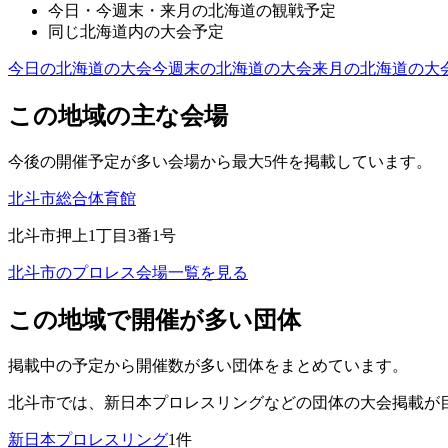
今日・今週末・来月の
北海道
の観戦予定
同じ
北海道
内の大会予定
今日の
北海道
の大会
今週末の
北海道
の大会
来月の
北海道
の大
この地域の主な会場
今後の開催予定が多い会場から最大5件を掲載しています。
北斗市総合体育館
北斗市押上1丁目3番1号
北斗市
のプロレス会場一覧を見る
この地域で開催が多い団体
掲載中の予定から開催数が多い団体をまとめています。
北斗市
では、
新日本プロレスリング
などの団体の大会掲載が
新日本プロレスリング
1
件