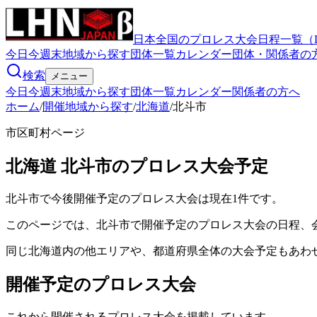
日本全国のプロレス大会日程一覧（
今日
今週末
地域から探す
団体一覧
カレンダー
団体・関係者の
検索
メニュー
今日
今週末
地域から探す
団体一覧
カレンダー
関係者の方へ
ホーム
/
開催地域から探す
/
北海道
/
北斗市
市区町村ページ
北海道
北斗市
のプロレス大会予定
北斗市で今後開催予定のプロレス大会は現在1件です。
このページでは、北斗市で開催予定のプロレス大会の日程、
同じ北海道内の他エリアや、都道府県全体の大会予定もあわ
開催予定のプロレス大会
これから開催されるプロレス大会を掲載しています。