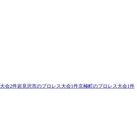
大会
2
件
岩見沢市のプロレス大会
1
件
京極町のプロレス大会
1
件