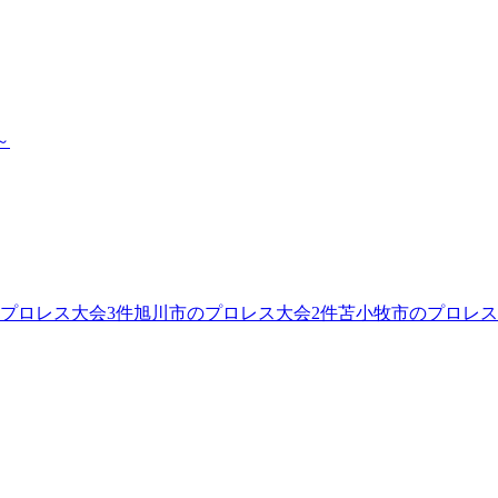
～
プロレス大会
3
件
旭川市のプロレス大会
2
件
苫小牧市のプロレス