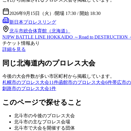
2026年9月15日（火）
/
開場 17:30 / 開始 18:30
新日本プロレスリング
北斗市総合体育館（北海道）
NJPW BATTLE LINE HOKKAIDO ～Road to DESTRUCTION 
チケット情報あり
詳細を見る
同じ北海道内のプロレス大会
今後の大会件数が多い市区町村から掲載しています。
札幌市のプロレス大会
11
件
函館市のプロレス大会
6
件
帯広市の
釧路市のプロレス大会
1
件
このページで探せること
北斗市
の今後のプロレス大会
北斗市
の主なプロレス会場
北斗市
で大会を開催する団体