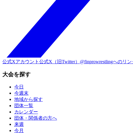
公式Xアカウント
公式X（旧Twitter）@finprowrestlingへのリ
大会を探す
今日
今週末
地域から探す
団体一覧
カレンダー
団体・関係者の方へ
来週
今月