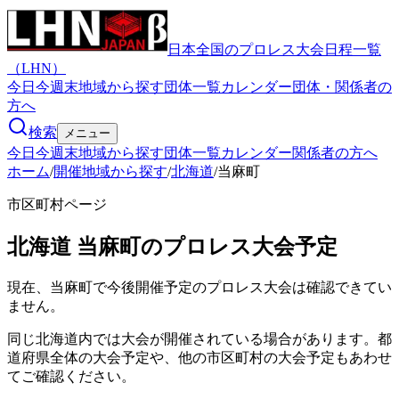
日本全国のプロレス大会日程一覧
（LHN）
今日
今週末
地域から探す
団体一覧
カレンダー
団体・関係者の
方へ
検索
メニュー
今日
今週末
地域から探す
団体一覧
カレンダー
関係者の方へ
ホーム
/
開催地域から探す
/
北海道
/
当麻町
市区町村ページ
北海道
当麻町
のプロレス大会予定
現在、当麻町で今後開催予定のプロレス大会は確認できてい
ません。
同じ北海道内では大会が開催されている場合があります。都
道府県全体の大会予定や、他の市区町村の大会予定もあわせ
てご確認ください。