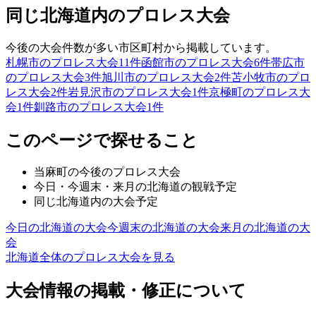
同じ北海道内のプロレス大会
今後の大会件数が多い市区町村から掲載しています。
札幌市のプロレス大会
11
件
函館市のプロレス大会
6
件
帯広市
のプロレス大会
3
件
旭川市のプロレス大会
2
件
苫小牧市のプロ
レス大会
2
件
岩見沢市のプロレス大会
1
件
京極町のプロレス大
会
1
件
釧路市のプロレス大会
1
件
このページで探せること
当麻町
の今後のプロレス大会
今日・今週末・来月の
北海道
の観戦予定
同じ
北海道
内の大会予定
今日の
北海道
の大会
今週末の
北海道
の大会
来月の
北海道
の大
会
北海道
全体のプロレス大会を見る
大会情報の掲載・修正について