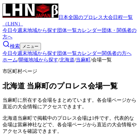
日本全国のプロレス大会日程一覧
（LHN）
今日
今週末
地域から探す
団体一覧
カレンダー
団体・関係者の
方へ
検索
メニュー
今日
今週末
地域から探す
団体一覧
カレンダー
関係者の方へ
ホーム
/
開催地域から探す
/
北海道
/
当麻町
/
会場一覧
市区町村ページ
北海道
当麻町
のプロレス会場一覧
当麻町
に所在する会場をまとめています。各会場ページから
直近の大会情報にアクセスできます。
北海道当麻町で掲載中のプロレス会場は1件です。代表的な
会場は當麻神社などで、各会場ページから直近の大会情報や
アクセスを確認できます。