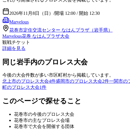
2026年11月8日（日）
/
開場 12:00 / 開始 12:30
Marvelous
花巻市定住交流センター なはんプラザ（岩手県）
Marvelous花巻 なはんプラザ大会
観戦チケット
詳細を見る
同じ岩手内のプロレス大会
今後の大会件数が多い市区町村から掲載しています。
北上市のプロレス大会
4
件
盛岡市のプロレス大会
2
件
一関市の
町のプロレス大会
1
件
このページで探せること
花巻市
の今後のプロレス大会
花巻市
の主なプロレス会場
花巻市
で大会を開催する団体