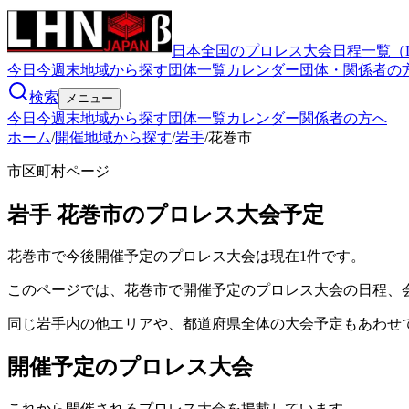
日本全国のプロレス大会日程一覧（
今日
今週末
地域から探す
団体一覧
カレンダー
団体・関係者の
検索
メニュー
今日
今週末
地域から探す
団体一覧
カレンダー
関係者の方へ
ホーム
/
開催地域から探す
/
岩手
/
花巻市
市区町村ページ
岩手
花巻市
のプロレス大会予定
花巻市で今後開催予定のプロレス大会は現在1件です。
このページでは、花巻市で開催予定のプロレス大会の日程、
同じ岩手内の他エリアや、都道府県全体の大会予定もあわせ
開催予定のプロレス大会
これから開催されるプロレス大会を掲載しています。