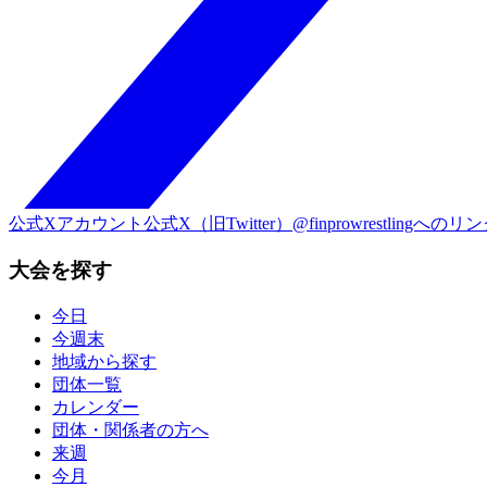
公式Xアカウント
公式X（旧Twitter）@finprowrestlingへのリ
大会を探す
今日
今週末
地域から探す
団体一覧
カレンダー
団体・関係者の方へ
来週
今月