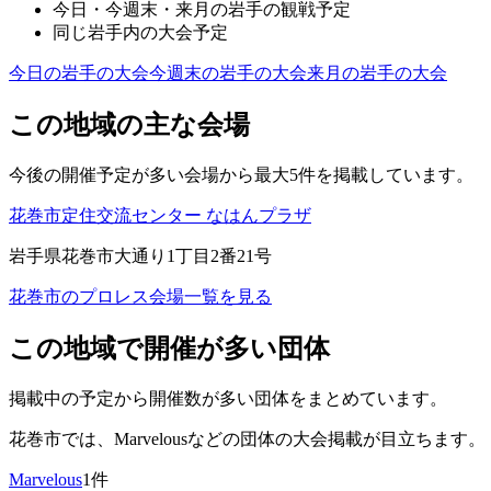
今日・今週末・来月の
岩手
の観戦予定
同じ
岩手
内の大会予定
今日の
岩手
の大会
今週末の
岩手
の大会
来月の
岩手
の大会
この地域の主な会場
今後の開催予定が多い会場から最大5件を掲載しています。
花巻市定住交流センター なはんプラザ
岩手県花巻市大通り1丁目2番21号
花巻市
のプロレス会場一覧を見る
この地域で開催が多い団体
掲載中の予定から開催数が多い団体をまとめています。
花巻市
では、
Marvelous
などの団体の大会掲載が目立ちます。
Marvelous
1
件