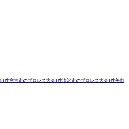
会
1
件
宮古市のプロレス大会
1
件
滝沢市のプロレス大会
1
件
矢巾