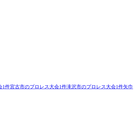
会
1
件
宮古市のプロレス大会
1
件
滝沢市のプロレス大会
1
件
矢巾