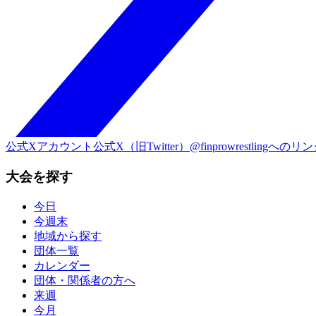
公式Xアカウント
公式X（旧Twitter）@finprowrestlingへのリ
大会を探す
今日
今週末
地域から探す
団体一覧
カレンダー
団体・関係者の方へ
来週
今月