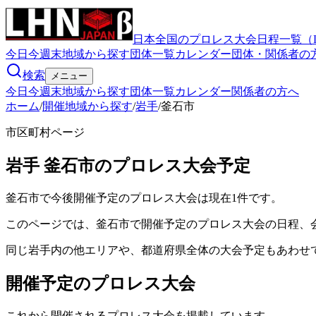
日本全国のプロレス大会日程一覧（
今日
今週末
地域から探す
団体一覧
カレンダー
団体・関係者の
検索
メニュー
今日
今週末
地域から探す
団体一覧
カレンダー
関係者の方へ
ホーム
/
開催地域から探す
/
岩手
/
釜石市
市区町村ページ
岩手
釜石市
のプロレス大会予定
釜石市で今後開催予定のプロレス大会は現在1件です。
このページでは、釜石市で開催予定のプロレス大会の日程、
同じ岩手内の他エリアや、都道府県全体の大会予定もあわせ
開催予定のプロレス大会
これから開催されるプロレス大会を掲載しています。