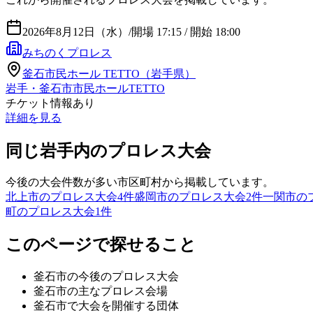
2026年8月12日（水）
/
開場 17:15 / 開始 18:00
みちのくプロレス
釜石市民ホール TETTO（岩手県）
岩手・釜石市市民ホールTETTO
チケット情報あり
詳細を見る
同じ岩手内のプロレス大会
今後の大会件数が多い市区町村から掲載しています。
北上市のプロレス大会
4
件
盛岡市のプロレス大会
2
件
一関市の
町のプロレス大会
1
件
このページで探せること
釜石市
の今後のプロレス大会
釜石市
の主なプロレス会場
釜石市
で大会を開催する団体