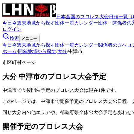
日本全国のプロレス大会日程一覧（
今日
今週末
地域から探す
団体一覧
カレンダー
団体・関係者の
ログイン
検索
メニュー
今日
今週末
地域から探す
団体一覧
カレンダー
関係者の方へ
ロ
ホーム
/
開催地域から探す
/
大分
/
中津市
市区町村ページ
大分
中津市
のプロレス大会予定
中津市で今後開催予定のプロレス大会は現在1件です。
このページでは、中津市で開催予定のプロレス大会の日程、
同じ大分内の他エリアや、都道府県全体の大会予定もあわせ
開催予定のプロレス大会