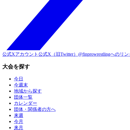
公式Xアカウント
公式X（旧Twitter）@finprowrestlingへのリ
大会を探す
今日
今週末
地域から探す
団体一覧
カレンダー
団体・関係者の方へ
来週
今月
来月