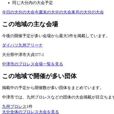
同じ
大分
内の大会予定
今日の
大分
の大会
今週末の
大分
の大会
来月の
大分
の大会
この地域の主な会場
今後の開催予定が多い会場から最大5件を掲載しています。
ダイハツ九州アリーナ
大分県中津市大貞377-1
中津市
のプロレス会場一覧を見る
この地域で開催が多い団体
掲載中の予定から開催数が多い団体をまとめています。
中津市
では、
九州プロレス
などの団体の大会掲載が目立ちま
九州プロレス
1
件
大分
全体のプロレス大会を見る