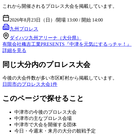
これから開催されるプロレス大会を掲載しています。
2026年8月23日（日）
/
開場 13:00 / 開始 14:00
九州プロレス
ダイハツ九州アリーナ（大分県）
有限会社穐吉工業PRESENTS『中津を元気にするっチャ！』
詳細を見る
同じ大分内のプロレス大会
今後の大会件数が多い市区町村から掲載しています。
日田市のプロレス大会
1
件
このページで探せること
中津市
の今後のプロレス大会
中津市
の主なプロレス会場
中津市
で大会を開催する団体
今日・今週末・来月の
大分
の観戦予定