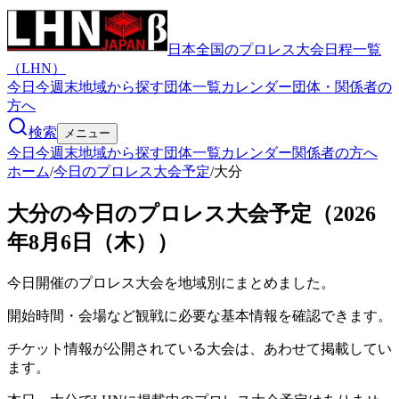
日本全国のプロレス大会日程一覧
（LHN）
今日
今週末
地域から探す
団体一覧
カレンダー
団体・関係者の
方へ
検索
メニュー
今日
今週末
地域から探す
団体一覧
カレンダー
関係者の方へ
ホーム
/
今日のプロレス大会予定
/
大分
大分の今日のプロレス大会予定（2026
年8月6日（木））
今日開催のプロレス大会を地域別にまとめました。
開始時間・会場など観戦に必要な基本情報を確認できます。
チケット情報が公開されている大会は、あわせて掲載してい
ます。