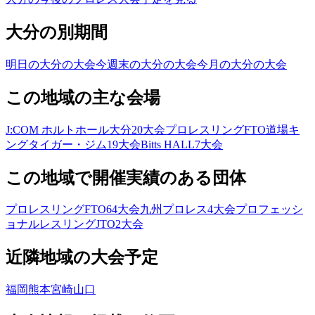
大分の別期間
明日の大分の大会
今週末の大分の大会
今月の大分の大会
この地域の主な会場
J:COM ホルトホール大分
20
大会
プロレスリングFTO道場キ
ングタイガー・ジム
19
大会
Bitts HALL
7
大会
この地域で開催実績のある団体
プロレスリングFTO
64
大会
九州プロレス
4
大会
プロフェッシ
ョナルレスリングJTO
2
大会
近隣地域の大会予定
福岡
熊本
宮崎
山口