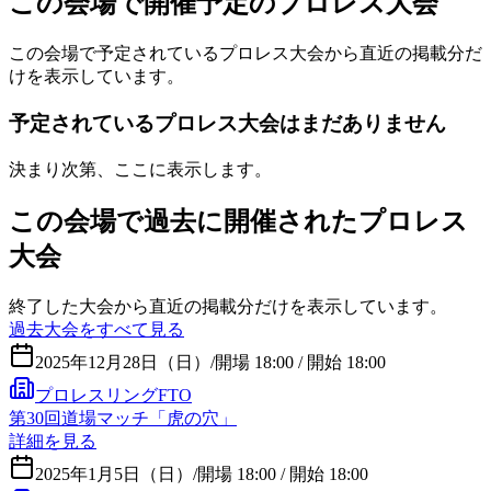
この会場で開催予定のプロレス大会
この会場で予定されているプロレス大会から直近の掲載分だ
けを表示しています。
予定されているプロレス大会はまだありません
決まり次第、ここに表示します。
この会場で過去に開催されたプロレス
大会
終了した大会から直近の掲載分だけを表示しています。
過去大会をすべて見る
2025年12月28日（日）
/
開場 18:00 / 開始 18:00
プロレスリングFTO
第30回道場マッチ「虎の穴」
詳細を見る
2025年1月5日（日）
/
開場 18:00 / 開始 18:00