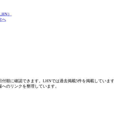
LHN）
方へ
付順に確認できます。LHNでは過去掲載5件を掲載しています
報へのリンクを整理しています。