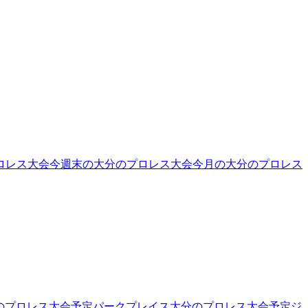
ロレス大会
今週末の大分のプロレス大会
今月の大分のプロレス
のプロレス大会予定
パークプレイス大分
のプロレス大会予定
ジ