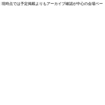
です。現時点では予定掲載よりもアーカイブ確認が中心の会場ペー