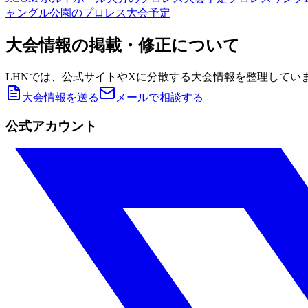
ャングル公園
のプロレス大会予定
大会情報の掲載・修正について
LHNでは、公式サイトやXに分散する大会情報を整理してい
大会情報を送る
メールで相談する
公式アカウント