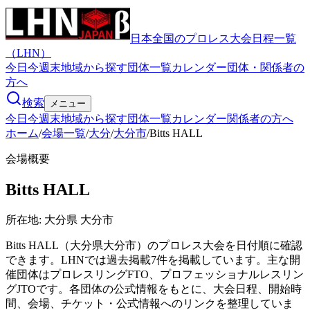
日本全国のプロレス大会日程一覧
（LHN）
今日
今週末
地域から探す
団体一覧
カレンダー
団体・関係者の
方へ
検索
メニュー
今日
今週末
地域から探す
団体一覧
カレンダー
関係者の方へ
ホーム
/
会場一覧
/
大分
/
大分市
/
Bitts HALL
会場概要
Bitts HALL
所在地:
大分県 大分市
Bitts HALL（大分県大分市）のプロレス大会を日付順に確認
できます。LHNでは過去掲載7件を掲載しています。主な開
催団体はプロレスリングFTO、プロフェッショナルレスリン
グJTOです。各団体の公式情報をもとに、大会日程、開始時
間、会場、チケット・公式情報へのリンクを整理していま