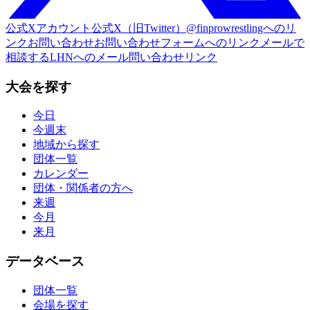
公式Xアカウント
公式X（旧Twitter）@finprowrestlingへのリ
ンク
お問い合わせ
お問い合わせフォームへのリンク
メールで
相談する
LHNへのメール問い合わせリンク
大会を探す
今日
今週末
地域から探す
団体一覧
カレンダー
団体・関係者の方へ
来週
今月
来月
データベース
団体一覧
会場を探す