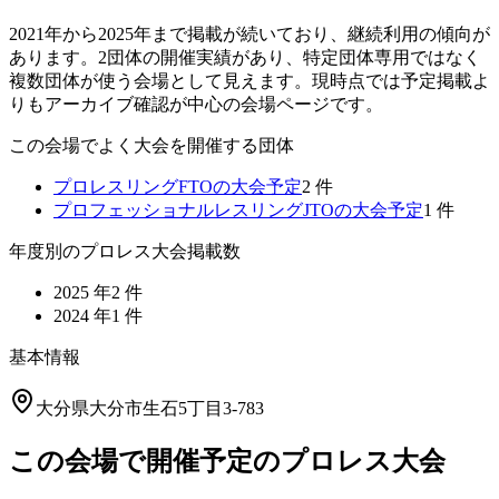
2021年から2025年まで掲載が続いており、継続利用の傾向が
あります。2団体の開催実績があり、特定団体専用ではなく
複数団体が使う会場として見えます。現時点では予定掲載よ
りもアーカイブ確認が中心の会場ページです。
この会場でよく大会を開催する団体
プロレスリングFTO
の大会予定
2
件
プロフェッショナルレスリングJTO
の大会予定
1
件
年度別のプロレス大会掲載数
2025
年
2
件
2024
年
1
件
基本情報
大分県大分市生石5丁目3-783
この会場で開催予定のプロレス大会