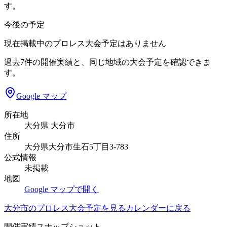
す。
今後の予定
現在掲載中のプロレス大会予定はありません
過去7件の開催実績と、同じ地域の大会予定を確認できま
す。
Google マップ
所在地
大分県 大分市
住所
大分県大分市生石5丁目3-783
公式情報
未掲載
地図
Google マップで開く
大分市
のプロレス大会予定を見る
カレンダーに戻る
開催実績スナップショット