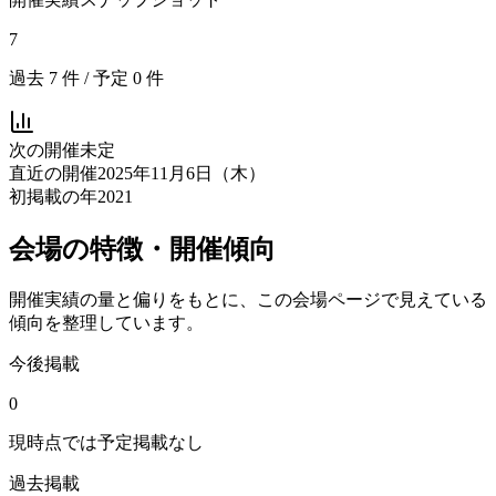
7
過去
7
件 / 予定
0
件
次の開催
未定
直近の開催
2025年11月6日（木）
初掲載の年
2021
会場の特徴・開催傾向
開催実績の量と偏りをもとに、この会場ページで見えている
傾向を整理しています。
今後掲載
0
現時点では予定掲載なし
過去掲載