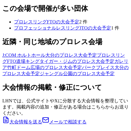
この会場で開催が多い団体
プロレスリングFTO
の大会予定
2
件
プロフェッショナルレスリングJTO
の大会予定
1
件
近隣・同じ地域のプロレス会場
J:COM ホルトホール大分
のプロレス大会予定
プロレスリン
グFTO道場キングタイガー・ジム
のプロレス大会予定
ガレリ
ア竹町ドーム広場
のプロレス大会予定
パークプレイス大分
の
プロレス大会予定
ジャングル公園
のプロレス大会予定
大会情報の掲載・修正について
LHNでは、公式サイトやXに分散する大会情報を整理してい
ます。掲載内容の追加・修正がある場合はこちらからお送り
ください。
大会情報を送る
メールで相談する