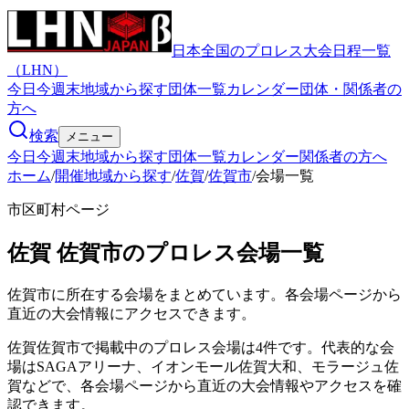
日本全国のプロレス大会日程一覧
（LHN）
今日
今週末
地域から探す
団体一覧
カレンダー
団体・関係者の
方へ
検索
メニュー
今日
今週末
地域から探す
団体一覧
カレンダー
関係者の方へ
ホーム
/
開催地域から探す
/
佐賀
/
佐賀市
/
会場一覧
市区町村ページ
佐賀
佐賀市
のプロレス会場一覧
佐賀市
に所在する会場をまとめています。各会場ページから
直近の大会情報にアクセスできます。
佐賀佐賀市で掲載中のプロレス会場は4件です。代表的な会
場はSAGAアリーナ、イオンモール佐賀大和、モラージュ佐
賀などで、各会場ページから直近の大会情報やアクセスを確
認できます。