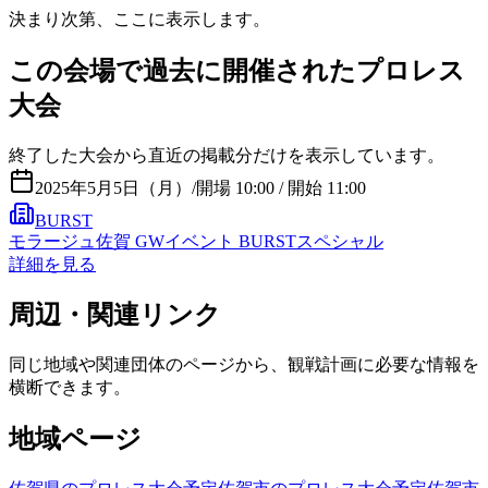
決まり次第、ここに表示します。
この会場で過去に開催されたプロレス
大会
終了した大会から直近の掲載分だけを表示しています。
2025年5月5日（月）
/
開場 10:00 / 開始 11:00
BURST
モラージュ佐賀 GWイベント BURSTスペシャル
詳細を見る
周辺・関連リンク
同じ地域や関連団体のページから、観戦計画に必要な情報を
横断できます。
地域ページ