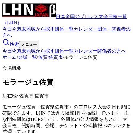
日本全国のプロレス大会日程一覧
（LHN）
今日
今週末
地域から探す
団体一覧
カレンダー
団体・関係者の
方へ
検索
メニュー
今日
今週末
地域から探す
団体一覧
カレンダー
関係者の方へ
ホーム
/
会場一覧
/
佐賀
/
佐賀市
/
モラージュ佐賀
会場概要
モラージュ佐賀
所在地:
佐賀県 佐賀市
モラージュ佐賀（佐賀県佐賀市）のプロレス大会を日付順に
確認できます。LHNでは過去掲載1件を掲載しています。主
な開催団体はBURSTです。各団体の公式情報をもとに、大
会日程、開始時間、会場、チケット・公式情報へのリンクを
整理しています。