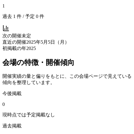
1
過去
1
件 / 予定
0
件
次の開催
未定
直近の開催
2025年5月5日（月）
初掲載の年
2025
会場の特徴・開催傾向
開催実績の量と偏りをもとに、この会場ページで見えている
傾向を整理しています。
今後掲載
0
現時点では予定掲載なし
過去掲載