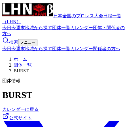
日本全国のプロレス大会日程一覧
（LHN）
今日
今週末
地域から探す
団体一覧
カレンダー
団体・関係者の
方へ
検索
メニュー
今日
今週末
地域から探す
団体一覧
カレンダー
関係者の方へ
ホーム
団体一覧
BURST
団体情報
BURST
カレンダーに戻る
公式サイト