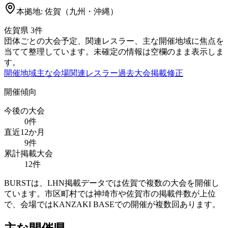
本拠地:
佐賀（九州・沖縄）
佐賀県
3
件
団体ごとの大会予定、関連レスラー、主な開催地域に焦点を
当てて整理しています。未確定の情報は空欄のまま表示しま
す。
開催地域
主な会場
関連レスラー
過去大会
掲載修正
開催傾向
今後の大会
0
件
直近12か月
9
件
累計掲載大会
12
件
BURSTは、LHN掲載データでは佐賀で複数の大会を開催し
ています。市区町村では神埼市や佐賀市の掲載件数が上位
で、会場ではKANZAKI BASEでの開催が複数回あります。