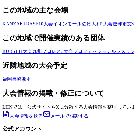
この地域の主な会場
KANZAKI BASE
10
大会
イオンモール佐賀大和
1
大会
唐津市文
この地域で開催実績のある団体
BURST
11
大会
九州プロレス
3
大会
プロフェッショナルレスリン
近隣地域の大会予定
福岡
長崎
熊本
大会情報の掲載・修正について
LHNでは、公式サイトやXに分散する大会情報を整理してい
大会情報を送る
メールで相談する
公式アカウント