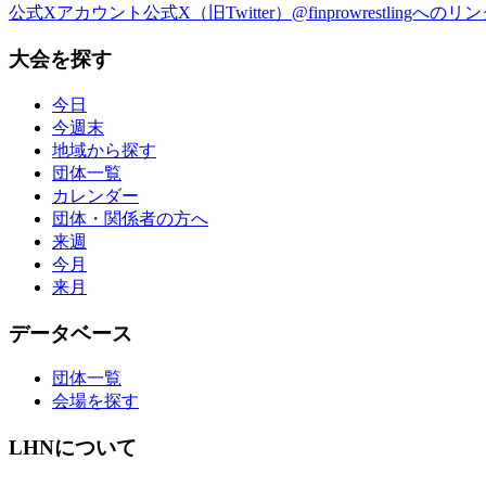
公式Xアカウント
公式X（旧Twitter）@finprowrestlingへのリ
大会を探す
今日
今週末
地域から探す
団体一覧
カレンダー
団体・関係者の方へ
来週
今月
来月
データベース
団体一覧
会場を探す
LHNについて