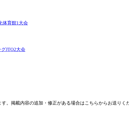
化体育館
1
大会
グJTO
2
大会
ます。掲載内容の追加・修正がある場合はこちらからお送りく