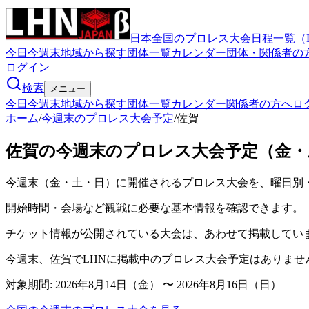
日本全国のプロレス大会日程一覧（
今日
今週末
地域から探す
団体一覧
カレンダー
団体・関係者の
ログイン
検索
メニュー
今日
今週末
地域から探す
団体一覧
カレンダー
関係者の方へ
ロ
ホーム
/
今週末のプロレス大会予定
/
佐賀
佐賀の今週末のプロレス大会予定（金・
今週末（金・土・日）に開催されるプロレス大会を、曜日別
開始時間・会場など観戦に必要な基本情報を確認できます。
チケット情報が公開されている大会は、あわせて掲載してい
今週末、佐賀でLHNに掲載中のプロレス大会予定はありませ
対象期間:
2026年8月14日（金） 〜 2026年8月16日（日）