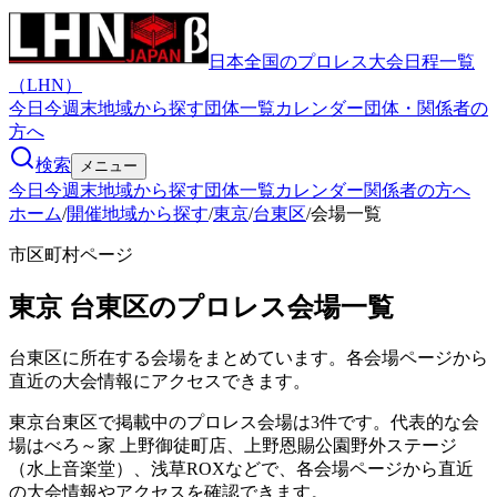
日本全国のプロレス大会日程一覧
（LHN）
今日
今週末
地域から探す
団体一覧
カレンダー
団体・関係者の
方へ
検索
メニュー
今日
今週末
地域から探す
団体一覧
カレンダー
関係者の方へ
ホーム
/
開催地域から探す
/
東京
/
台東区
/
会場一覧
市区町村ページ
東京
台東区
のプロレス会場一覧
台東区
に所在する会場をまとめています。各会場ページから
直近の大会情報にアクセスできます。
東京台東区で掲載中のプロレス会場は3件です。代表的な会
場はべろ～家 上野御徒町店、上野恩賜公園野外ステージ
（水上音楽堂）、浅草ROXなどで、各会場ページから直近
の大会情報やアクセスを確認できます。