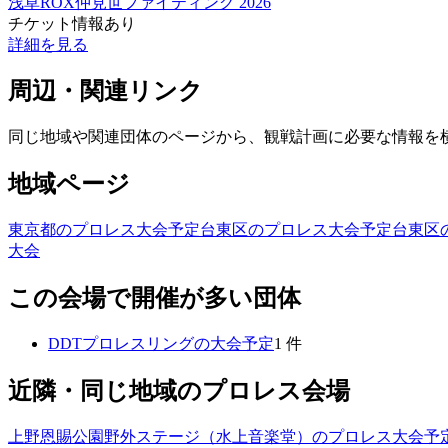
浅草ROX仲見世ファイティング 2026
チケット情報あり
詳細を見る
周辺・関連リンク
同じ地域や関連団体のページから、観戦計画に必要な情報を
地域ページ
東京都のプロレス大会予定
台東区のプロレス大会予定
台東区
大会
この会場で開催が多い団体
DDTプロレスリング
の大会予定
1
件
近隣・同じ地域のプロレス会場
上野恩賜公園野外ステージ（水上音楽堂）
のプロレス大会予