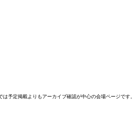
点では予定掲載よりもアーカイブ確認が中心の会場ページです。