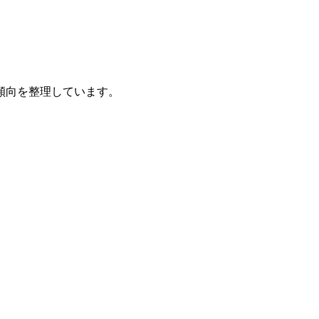
傾向を整理しています。