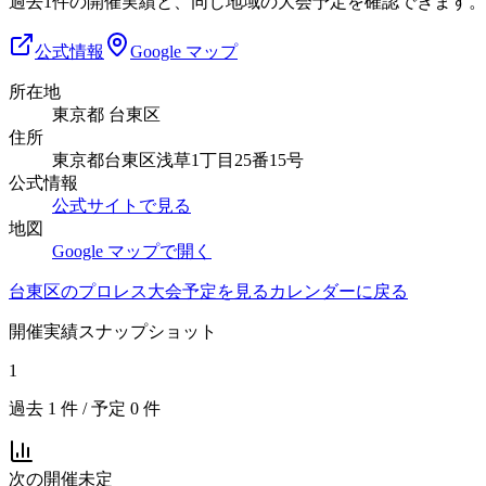
過去1件の開催実績と、同じ地域の大会予定を確認できます。
公式情報
Google マップ
所在地
東京都 台東区
住所
東京都台東区浅草1丁目25番15号
公式情報
公式サイトで見る
地図
Google マップで開く
台東区
のプロレス大会予定を見る
カレンダーに戻る
開催実績スナップショット
1
過去
1
件 / 予定
0
件
次の開催
未定