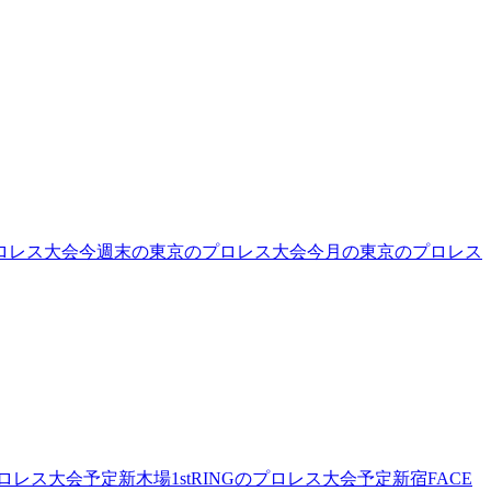
ロレス大会
今週末の東京のプロレス大会
今月の東京のプロレス
ロレス大会予定
新木場1stRING
のプロレス大会予定
新宿FACE