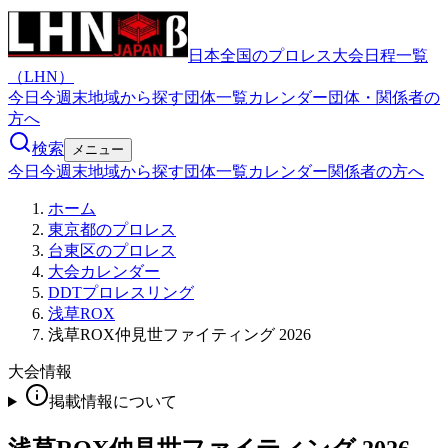
日本全国のプロレス大会日程一覧
（LHN）
今日
今週末
地域から探す
団体一覧
カレンダー
団体・関係者の
方へ
検索
メニュー
今日
今週末
地域から探す
団体一覧
カレンダー
関係者の方へ
ホーム
東京都のプロレス
台東区のプロレス
大会カレンダー
DDTプロレスリング
浅草ROX
浅草ROX仲見世ファイティング 2026
大会情報
掲載情報について