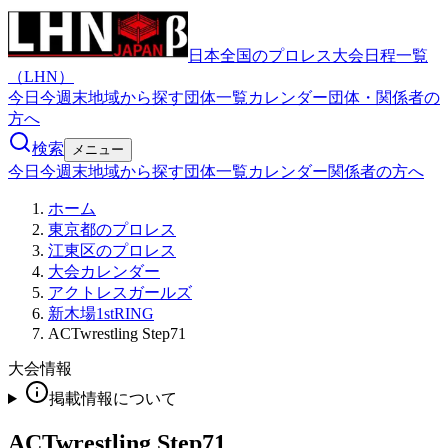
日本全国のプロレス大会日程一覧
（LHN）
今日
今週末
地域から探す
団体一覧
カレンダー
団体・関係者の
方へ
検索
メニュー
今日
今週末
地域から探す
団体一覧
カレンダー
関係者の方へ
ホーム
東京都のプロレス
江東区のプロレス
大会カレンダー
アクトレスガールズ
新木場1stRING
ACTwrestling Step71
大会情報
掲載情報について
ACTwrestling Step71