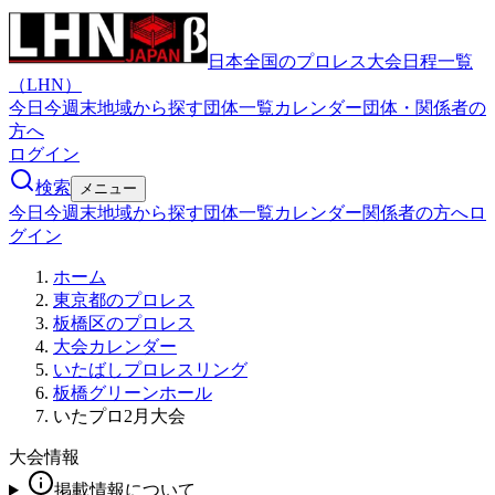
日本全国のプロレス大会日程一覧
（LHN）
今日
今週末
地域から探す
団体一覧
カレンダー
団体・関係者の
方へ
ログイン
検索
メニュー
今日
今週末
地域から探す
団体一覧
カレンダー
関係者の方へ
ロ
グイン
ホーム
東京都のプロレス
板橋区のプロレス
大会カレンダー
いたばしプロレスリング
板橋グリーンホール
いたプロ2月大会
大会情報
掲載情報について