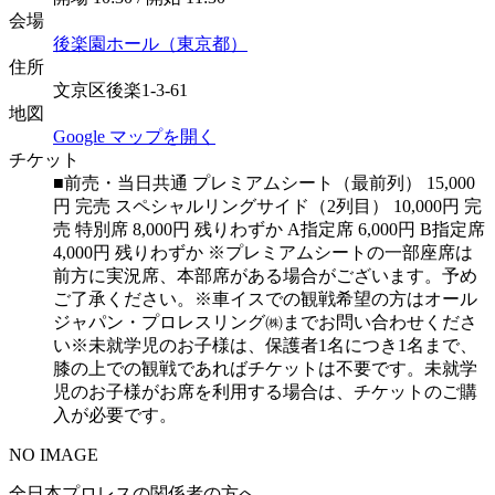
会場
後楽園ホール（東京都）
住所
文京区後楽1-3-61
地図
Google マップを開く
チケット
■前売・当日共通 プレミアムシート（最前列） 15,000
円 完売 スペシャルリングサイド（2列目） 10,000円 完
売 特別席 8,000円 残りわずか A指定席 6,000円 B指定席
4,000円 残りわずか ※プレミアムシートの一部座席は
前方に実況席、本部席がある場合がございます。予め
ご了承ください。※車イスでの観戦希望の方はオール
ジャパン・プロレスリング㈱までお問い合わせくださ
い※未就学児のお子様は、保護者1名につき1名まで、
膝の上での観戦であればチケットは不要です。未就学
児のお子様がお席を利用する場合は、チケットのご購
入が必要です。
NO IMAGE
全日本プロレスの関係者の方へ