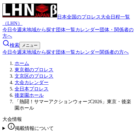
日本全国のプロレス大会日程一覧
（LHN）
今日
今週末
地域から探す
団体一覧
カレンダー
団体・関係者の
方へ
検索
メニュー
今日
今週末
地域から探す
団体一覧
カレンダー
関係者の方へ
ホーム
東京都のプロレス
文京区のプロレス
大会カレンダー
全日本プロレス
後楽園ホール
「熱闘！サマーアクションウォーズ2026」東京・後楽
園ホール
大会情報
掲載情報について