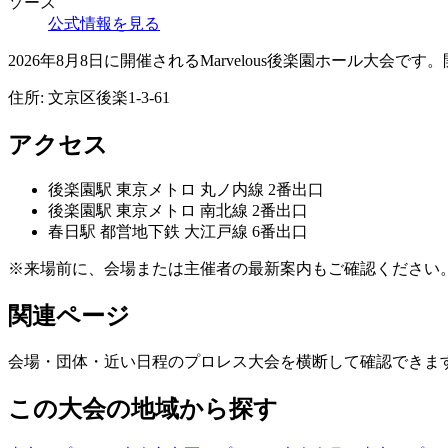
ソース
公式情報を見る
2026年8月8日に開催されるMarvelous後楽園ホール大会です。開
住所:
文京区後楽1-3-61
アクセス
後楽園
駅
東京メトロ 丸ノ内線 2番出口
後楽園
駅
東京メトロ 南北線 2番出口
春日
駅
都営地下鉄 大江戸線 6番出口
※来場前に、会場または主催者の最新案内もご確認ください
関連ページ
会場・団体・近い日程のプロレス大会を横断して確認できま
この大会の地域から探す