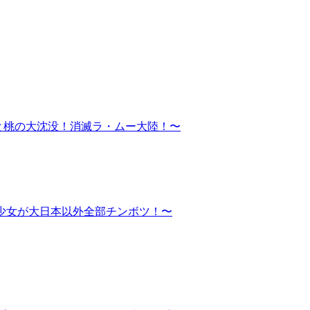
 菊と桃の大沈没！消滅ラ・ムー大陸！〜
る少女が大日本以外全部チンボツ！〜