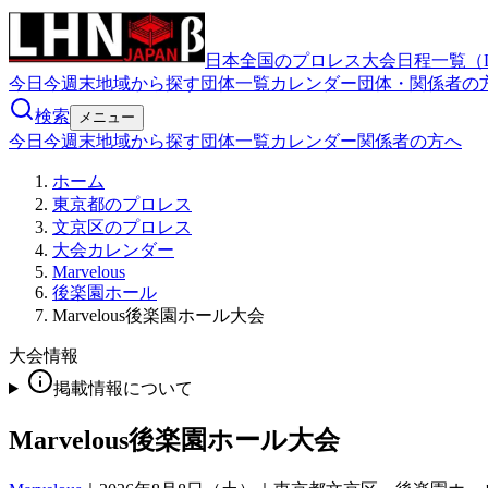
日本全国のプロレス大会日程一覧（
今日
今週末
地域から探す
団体一覧
カレンダー
団体・関係者の
検索
メニュー
今日
今週末
地域から探す
団体一覧
カレンダー
関係者の方へ
ホーム
東京都のプロレス
文京区のプロレス
大会カレンダー
Marvelous
後楽園ホール
Marvelous後楽園ホール大会
大会情報
掲載情報について
Marvelous後楽園ホール大会