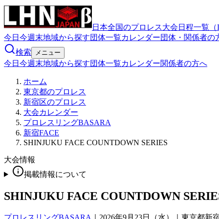
日本全国のプロレス大会日程一覧（
今日
今週末
地域から探す
団体一覧
カレンダー
団体・関係者の
検索
メニュー
今日
今週末
地域から探す
団体一覧
カレンダー
関係者の方へ
ホーム
東京都のプロレス
新宿区のプロレス
大会カレンダー
プロレスリングBASARA
新宿FACE
SHINJUKU FACE COUNTDOWN SERIES
大会情報
掲載情報について
SHINJUKU FACE COUNTDOWN SERIE
プロレスリングBASARA
｜
2026年9月23日（水）｜東京都新