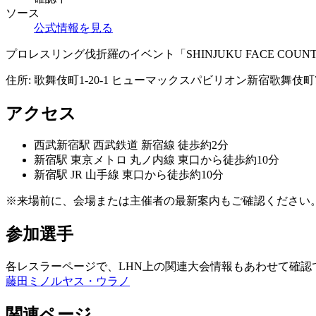
ソース
公式情報を見る
プロレスリング伐折羅のイベント「SHINJUKU FACE COUNT
住所:
歌舞伎町1-20-1 ヒューマックスパビリオン新宿歌舞伎町
アクセス
西武新宿
駅
西武鉄道 新宿線 徒歩約2分
新宿
駅
東京メトロ 丸ノ内線 東口から徒歩約10分
新宿
駅
JR 山手線 東口から徒歩約10分
※来場前に、会場または主催者の最新案内もご確認ください
参加選手
各レスラーページで、LHN上の関連大会情報もあわせて確認
藤田ミノル
ヤス・ウラノ
関連ページ