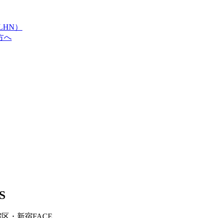
LHN）
方へ
S
宿区・新宿FACE